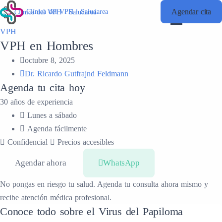
Agendar cita
Agendar cita
Clínica del VPH · Saludarea
Clínica del VPH · Saludarea
VPH
VPH en Hombres
octubre 8, 2025
Dr. Ricardo Gutfrajnd Feldmann
Agenda tu cita hoy
30 años de experiencia
Lunes a sábado
Agenda fácilmente
Confidencial
Precios accesibles
Agendar ahora
WhatsApp
No pongas en riesgo tu salud. Agenda tu consulta ahora mismo y
recibe atención médica profesional.
Conoce todo sobre el Virus del Papiloma