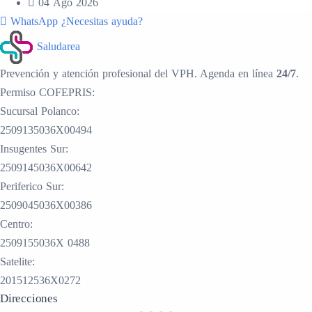
04 Ago 2026
WhatsApp
¿Necesitas ayuda?
Saludarea
Prevención y atención profesional del VPH. Agenda en línea
24/7
.
Permiso COFEPRIS:
Sucursal Polanco:
2509135036X00494
Insugentes Sur:
2509145036X00642
Periferico Sur:
2509045036X00386
Centro:
2509155036X 0488
Satelite:
201512536X0272
Direcciones