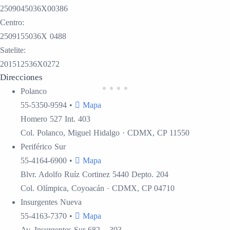
2509045036X00386
Centro:
2509155036X 0488
Satelite:
201512536X0272
Direcciones
Polanco
55-5350-9594
•
Mapa
Homero 527 Int. 403
Col. Polanco, Miguel Hidalgo · CDMX, CP 11550
Periférico Sur
55-4164-6900
•
Mapa
Blvr. Adolfo Ruíz Cortinez 5440 Depto. 204
Col. Olímpica, Coyoacán · CDMX, CP 04710
Insurgentes
Nueva
55-4163-7370
•
Mapa
Av. Insurgentes Sur 682 – 303