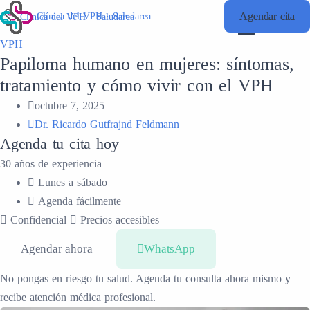
Agendar cita
Agendar cita
Clínica del VPH · Saludarea
Clínica del VPH · Saludarea
VPH
Papiloma humano en mujeres: síntomas,
tratamiento y cómo vivir con el VPH
octubre 7, 2025
Dr. Ricardo Gutfrajnd Feldmann
Agenda tu cita hoy
30 años de experiencia
Lunes a sábado
Agenda fácilmente
Confidencial
Precios accesibles
Agendar ahora
WhatsApp
No pongas en riesgo tu salud. Agenda tu consulta ahora mismo y
recibe atención médica profesional.