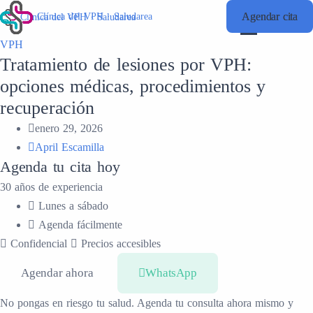
Agendar cita
Agendar cita
Clínica del VPH · Saludarea
Clínica del VPH · Saludarea
VPH
Tratamiento de lesiones por VPH:
opciones médicas, procedimientos y
recuperación
enero 29, 2026
April Escamilla
Agenda tu cita hoy
30 años de experiencia
Lunes a sábado
Agenda fácilmente
Confidencial
Precios accesibles
Agendar ahora
WhatsApp
No pongas en riesgo tu salud. Agenda tu consulta ahora mismo y