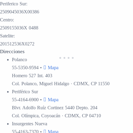
Periferico Sur:
2509045036X00386
Centro:
2509155036X 0488
Satelite:
201512536X0272
Direcciones
Polanco
55-5350-9594
•
Mapa
Homero 527 Int. 403
Col. Polanco, Miguel Hidalgo · CDMX, CP 11550
Periférico Sur
55-4164-6900
•
Mapa
Blvr. Adolfo Ruíz Cortinez 5440 Depto. 204
Col. Olímpica, Coyoacán · CDMX, CP 04710
Insurgentes
Nueva
55-4163-7370
•
Mapa