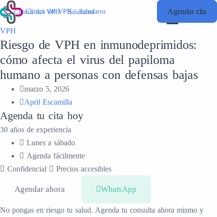
Agendar cita
Agendar cita
Clínica del VPH · Saludarea
Clínica del VPH · Saludarea
VPH
Riesgo de VPH en inmunodeprimidos:
cómo afecta el virus del papiloma
humano a personas con defensas bajas
marzo 5, 2026
April Escamilla
Agenda tu cita hoy
30 años de experiencia
Lunes a sábado
Agenda fácilmente
Confidencial
Precios accesibles
Agendar ahora
WhatsApp
No pongas en riesgo tu salud. Agenda tu consulta ahora mismo y