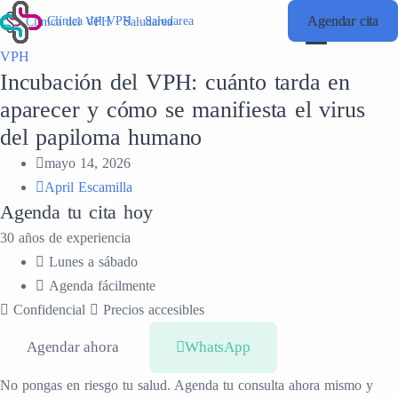
Agendar cita
Agendar cita
Clínica del VPH · Saludarea
Clínica del VPH · Saludarea
VPH
Incubación del VPH: cuánto tarda en
aparecer y cómo se manifiesta el virus
del papiloma humano
mayo 14, 2026
April Escamilla
Agenda tu cita hoy
30 años de experiencia
Lunes a sábado
Agenda fácilmente
Confidencial
Precios accesibles
Agendar ahora
WhatsApp
No pongas en riesgo tu salud. Agenda tu consulta ahora mismo y