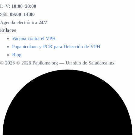
L–V:
10:00–20:00
Sáb:
09:00–14:00
Agenda electrónica
24/7
Enlaces
Vacuna contra el VPH
Papanicolaou y PCR para Detección de VPH
Blog
© 2026 © 2026 Papiloma.org — Un sitio de Saludarea.mx