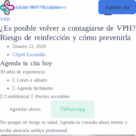
Agendar cita
Agendar cita
Clínica del VPH · Saludarea
Clínica del VPH · Saludarea
VPH
¿Es posible volver a contagiarse de VPH?
Riesgo de reinfección y cómo prevenirla
marzo 12, 2026
April Escamilla
Agenda tu cita hoy
30 años de experiencia
Lunes a sábado
Agenda fácilmente
Confidencial
Precios accesibles
Agendar ahora
WhatsApp
No pongas en riesgo tu salud. Agenda tu consulta ahora mismo y
recibe atención médica profesional.