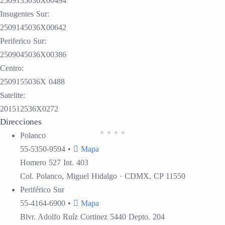
2509135036X00494
Insugentes Sur:
2509145036X00642
Periferico Sur:
2509045036X00386
Centro:
2509155036X 0488
Satelite:
201512536X0272
Direcciones
Polanco
55-5350-9594
•
Mapa
Homero 527 Int. 403
Col. Polanco, Miguel Hidalgo · CDMX, CP 11550
Periférico Sur
55-4164-6900
•
Mapa
Blvr. Adolfo Ruíz Cortinez 5440 Depto. 204