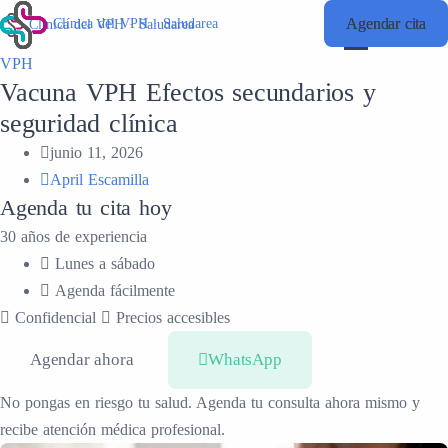
Agendar cita
Agendar cita
Clínica del VPH · Saludarea
Clínica del VPH · Saludarea
VPH
Vacuna VPH Efectos secundarios y
seguridad clínica
junio 11, 2026
April Escamilla
Agenda tu cita hoy
30 años de experiencia
Lunes a sábado
Agenda fácilmente
Confidencial
Precios accesibles
Agendar ahora
WhatsApp
No pongas en riesgo tu salud. Agenda tu consulta ahora mismo y
recibe atención médica profesional.