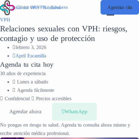
Agendar cita
Agendar cita
Clínica del VPH · Saludarea
Clínica del VPH · Saludarea
VPH
Relaciones sexuales con VPH: riesgos,
contagio y uso de protección
febrero 3, 2026
April Escamilla
Agenda tu cita hoy
30 años de experiencia
Lunes a sábado
Agenda fácilmente
Confidencial
Precios accesibles
Agendar ahora
WhatsApp
No pongas en riesgo tu salud. Agenda tu consulta ahora mismo y
recibe atención médica profesional.