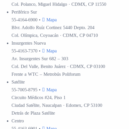
Col. Polanco, Miguel Hidalgo · CDMX, CP 11550
Periférico Sur
55-4164-6900
•
Mapa
Blvr. Adolfo Ruíz Cortinez 5440 Depto. 204
Col. Olímpica, Coyoacán · CDMX, CP 04710
Insurgentes
Nueva
55-4163-7370
•
Mapa
Av. Insurgentes Sur 682 – 303
Col. Del Valle, Benito Juárez · CDMX, CP 03100
Frente a WTC – Metrobús Poliforum
Satélite
55-7005-8795
•
Mapa
Circuito Médicos #24, Piso 1
Ciudad Satélite, Naucalpan · Edomex, CP 53100
Detrás de Plaza Satélite
Centro
55-4163-6901
•
Mapa