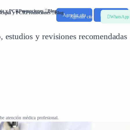
pía y PCR
Promociones
Blog
scopía y PCR
Promociones
Blog
Agendar cita
WhatsApp
Agendar cita
WhatsApp
, estudios y revisiones recomendadas
be atención médica profesional.