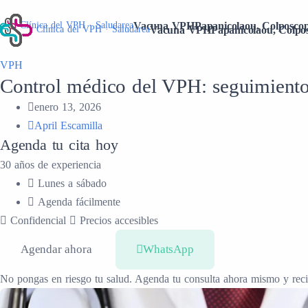
Vacuna VPH
Papanicolaou,
Colposco
Clínica del VPH · Saludarea
Clínica del VPH · Saludarea
Vacuna VPH
Papanicolaou,
Colpo
VPH
Control médico del VPH: seguimiento
enero 13, 2026
April Escamilla
Agenda tu cita hoy
30 años de experiencia
Lunes a sábado
Agenda fácilmente
Confidencial
Precios accesibles
Agendar ahora
WhatsApp
No pongas en riesgo tu salud. Agenda tu consulta ahora mismo y reci